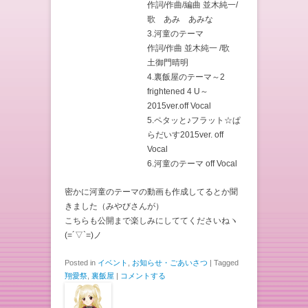
作詞/作曲/編曲 並木純一/
歌 あみ あみな
3.河童のテーマ
作詞/作曲 並木純一 /歌
土御門晴明
4.裏飯屋のテーマ～2
frightened 4 U～
2015ver.off Vocal
5.ペタッと♪フラット☆ぱ
らだいす2015ver. off
Vocal
6.河童のテーマ off Vocal
密かに河童のテーマの動画も作成してるとか聞
きました（みやびさんが）
こちらも公開まで楽しみにしててくださいねヽ
(=´▽`=)ノ
Posted in
イベント
,
お知らせ・ごあいさつ
|
Tagged
翔愛祭
,
裏飯屋
|
コメントする