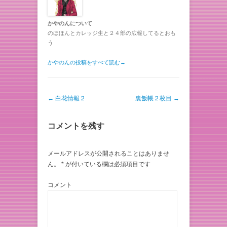
かやのんについて
のほほんとカレッジ生と２４部の広報してるとおも
う
かやのんの投稿をすべて読む
→
投稿ナビゲーション
←
白花情報２
裏飯帳２枚目
→
コメントを残す
メールアドレスが公開されることはありませ
ん。
*
が付いている欄は必須項目です
コメント