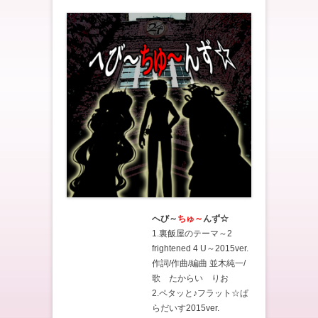
へび～
ちゅ～
んず☆
1.裏飯屋のテーマ～2
frightened 4 U～2015ver.
作詞/作曲/編曲 並木純一/
歌 たからい りお
2.ペタッと♪フラット☆ぱ
らだいす2015ver.