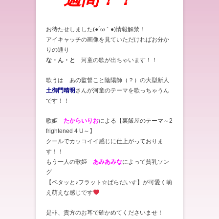
お待たせしました(●´ω｀●)情報解禁！
アイキャッチの画像を見ていただければお分か
りの通り
な・ん・と
河童の歌が出ちゃいます！！
歌うは あの監督こと陰陽師（？）の大型新人
土御門晴明
さんが河童のテーマを歌っちゃうん
です！！
歌姫
たからいりお
による【裏飯屋のテーマ～2
frightened 4 U～】
クールでカッコイイ感じに仕上がっておりま
す！！
もう一人の歌姫
あみあみな
によって貧乳ソン
グ
【ペタッと♪フラット☆ぱらだいす】が可愛く萌
え萌えな感じです
是非、貴方のお耳で確かめてくださいませ！