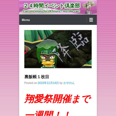
２４時間イベント倶楽部
Can you enjoy for 24 hours? Yes! We can!
第1メニュー
コンテンツへ移動
Menu
裏飯帳１枚目
Posted on
2015年11月14日
by
かやのん
翔愛祭開催まで
一週間！！