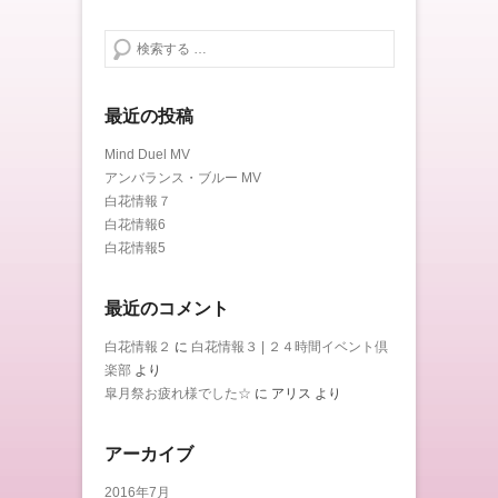
検索する
最近の投稿
Mind Duel MV
アンバランス・ブルー MV
白花情報７
白花情報6
白花情報5
最近のコメント
白花情報２
に
白花情報３ | ２４時間イベント倶
楽部
より
皐月祭お疲れ様でした☆
に
アリス
より
アーカイブ
2016年7月