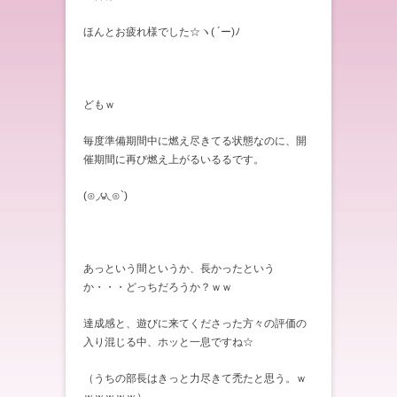
ほんとお疲れ様でした☆ヽ( ´ー)ﾉ
どもｗ
毎度準備期間中に燃え尽きてる状態なのに、開
催期間に再び燃え上がるいるるです。
(⊙◞౪◟⊙`)
あっという間というか、長かったという
か・・・どっちだろうか？ｗｗ
達成感と、遊びに来てくださった方々の評価の
入り混じる中、ホッと一息ですね☆
（うちの部長はきっと力尽きて禿たと思う。ｗ