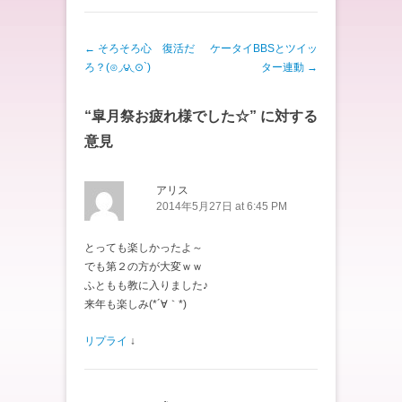
投稿ナビゲーション
←
そろそろ心 復活だ
ケータイBBSとツイッ
ろ？(⊙◞౪◟⊙`)
ター連動
→
“
皐月祭お疲れ様でした☆
” に対する
意見
アリス
2014年5月27日 at 6:45 PM
とっても楽しかったよ～
でも第２の方が大変ｗｗ
ふともも教に入りました♪
来年も楽しみ(*´∀｀*)
リプライ
↓