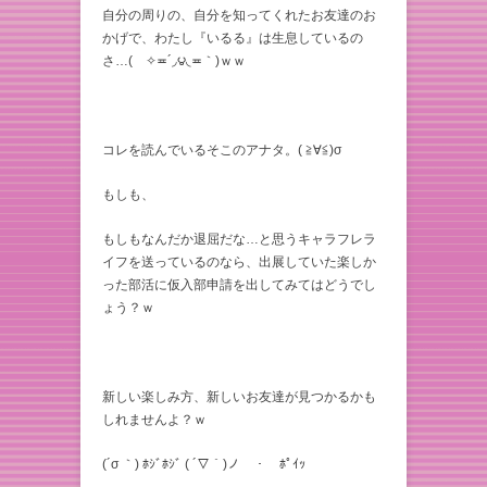
自分の周りの、自分を知ってくれたお友達のお
かげで、わたし『いるる』は生息しているの
さ…( ✧≖´◞౪◟≖｀)ｗｗ
コレを読んでいるそこのアナタ。( ≧∀≦)σ
もしも、
もしもなんだか退屈だな…と思うキャラフレラ
イフを送っているのなら、出展していた楽しか
った部活に仮入部申請を出してみてはどうでし
ょう？ｗ
新しい楽しみ方、新しいお友達が見つかるかも
しれませんよ？ｗ
(´σ ｀) ﾎｼﾞﾎｼﾞ ( ´▽｀)ノ ・ ﾎﾟｲｯ