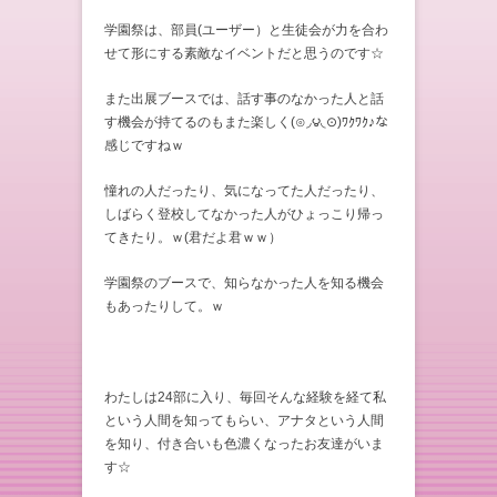
学園祭は、部員(ユーザー）と生徒会が力を合わ
せて形にする素敵なイベントだと思うのです☆
また出展ブースでは、話す事のなかった人と話
す機会が持てるのもまた楽しく(⊙◞౪◟⊙)ﾜｸﾜｸ♪な
感じですねｗ
憧れの人だったり、気になってた人だったり、
しばらく登校してなかった人がひょっこり帰っ
てきたり。ｗ(君だよ君ｗｗ）
学園祭のブースで、知らなかった人を知る機会
もあったりして。ｗ
わたしは24部に入り、毎回そんな経験を経て私
という人間を知ってもらい、アナタという人間
を知り、付き合いも色濃くなったお友達がいま
す☆