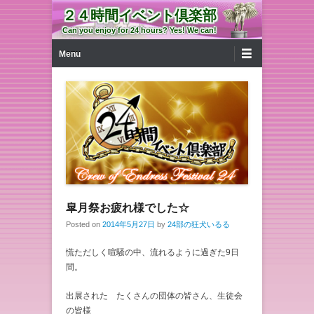
２４時間イベント倶楽部
Can you enjoy for 24 hours? Yes! We can!
第1メニュー
コンテンツへ移動
Menu
皐月祭お疲れ様でした☆
Posted on
2014年5月27日
by
24部の狂犬いるる
慌ただしく喧騒の中、流れるように過ぎた9日
間。
出展された たくさんの団体の皆さん、生徒会
の皆様