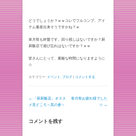
どうでしょうか？ｗｗコレでフルコンプ、アイ
テム量産出来そうですかね？ｗ
皐月祭も終盤です。回り残しはないですか？厨
厨飯店で遊び忘れはないですか？ｗｗ
皆さんにとって、素敵な時間になりますように
☆
カテゴリー:
イベント
,
ブログ
|
コメントする
投稿ナビゲーション
←
「厨厨飯店」オスス
皐月祭お疲れ様でした
メ見どころ～其の参～
☆
→
コメントを残す