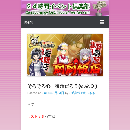
２４時間イベント倶楽部
Can you enjoy for 24 hours? Yes! We can!
第1メニュー
コンテンツへ移動
Menu
そろそろ心 復活だろ？(⊙◞౪◟⊙`)
Posted on
2014年5月23日
by
24部の狂犬いるる
さて。
ラスト３名
っすね！