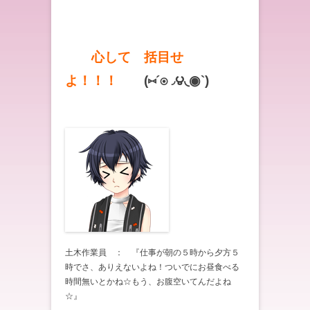
心して 括目せ
よ！！！
(⑅´◉◞౪◟◉`)
土木作業員 ： 『仕事が朝の５時から夕方５
時でさ、ありえないよね！ついでにお昼食べる
時間無いとかね☆もう、お腹空いてんだよね
☆』