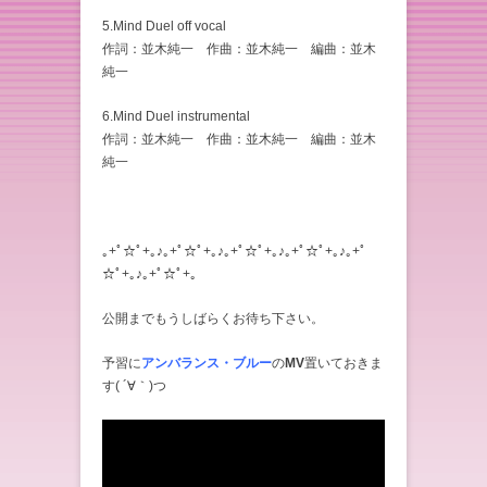
5.Mind Duel off vocal
作詞：並木純一 作曲：並木純一 編曲：並木
純一
6.Mind Duel instrumental
作詞：並木純一 作曲：並木純一 編曲：並木
純一
｡+ﾟ☆ﾟ+｡♪｡+ﾟ☆ﾟ+｡♪｡+ﾟ☆ﾟ+｡♪｡+ﾟ☆ﾟ+｡♪｡+ﾟ
☆ﾟ+｡♪｡+ﾟ☆ﾟ+｡
公開までもうしばらくお待ち下さい。
予習に
アンバランス・ブルー
の
MV
置いておきま
す( ´∀｀)つ