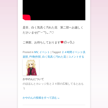
是非、白く気高く汚れた花 第二部へお越しく
ださいませ(*˘︶˘*).｡.:*♡
ご来館、お待ちしております
(ӦｖӦ｡)
Posted in
MV
,
イベント
|
Tagged
２４時間イベント倶
楽部
,
PV制作部
,
白く気高く汚れた花
|
コメントする
かやのんについて
のほほんとカレッジ生と２４部の広報してるとおも
う
かやのんの投稿をすべて読む
→