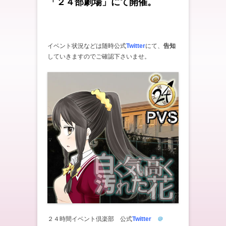
「２４部劇場」にて開催。
イベント状況などは随時公式
Twitter
にて、
告知
していきますのでご確認下さいませ。
２４時間イベント倶楽部 公式
Twitter
＠