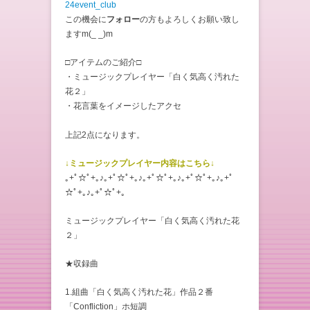
24event_club
この機会に
フォロー
の方もよろしくお願い致し
ますm(_ _)m
□アイテムのご紹介□
・ミュージックプレイヤー「白く気高く汚れた
花２」
・花言葉をイメージしたアクセ
「黄色いカラ
ンコエＢＣ（ベリーチェーン）」
上記2点になります。
↓ミュージックプレイヤー内容はこちら↓
｡+ﾟ☆ﾟ+｡♪｡+ﾟ☆ﾟ+｡♪｡+ﾟ☆ﾟ+｡♪｡+ﾟ☆ﾟ+｡♪｡+ﾟ
☆ﾟ+｡♪｡+ﾟ☆ﾟ+｡
ミュージックプレイヤー「白く気高く汚れた花
２」
★収録曲
1.組曲「白く気高く汚れた花」作品２番
「Confliction」ホ短調