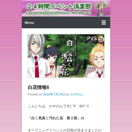
２４時間イベント倶楽部
Can you enjoy for 24 hours? Yes! We can!
第1メニュー
コンテンツへ移動
Menu
白花情報6
Posted on
2016年7月14日
by
かやのん
こんにちは かやのんです( ´∀｀)bｸﾞｯ!
「白く気高く汚れた花 第２部」の
オープニングイベントの日程が決まりました(∩