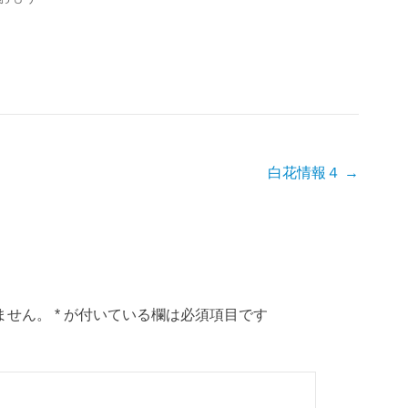
白花情報４
→
ません。
*
が付いている欄は必須項目です