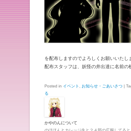
を配布しますのでよろしくお願いいたし
配布スタッフは、妖怪の井出達に名前の
Posted in
イベント
,
お知らせ・ごあいさつ
|
Ta
る
かやのんについて
のほほんとカレッジ生と２４部の広報してると