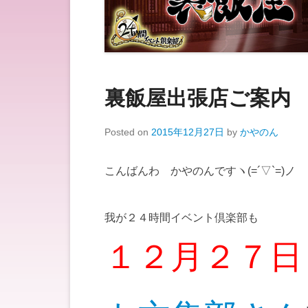
裏飯屋出張店ご案内
Posted on
2015年12月27日
by
かやのん
こんばんわ かやのんですヽ(=´▽`=)ノ
我が２４時間イベント倶楽部も
１２月２７日