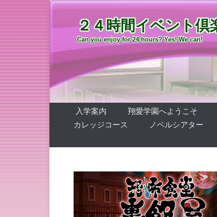
２４時間イベント倶
Can you enjoy for 24 hours? Yes! We can!
第1メニュー
コンテンツへ移動
入学案内
翔愛学園へようこそ
カレッジコース
ノベルシアター