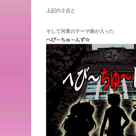
上記の２点と
そして河童のテーマ曲が入った
へび～ちゅ～んず☆