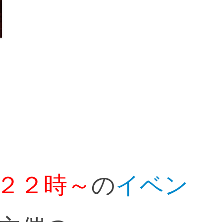
２２時～
の
イベン