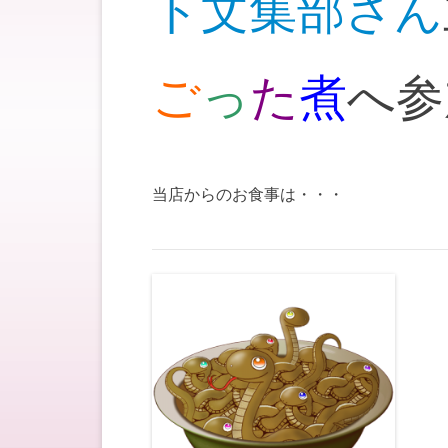
ト文集部さん
ご
っ
た
煮
へ参
当店からのお食事は・・・