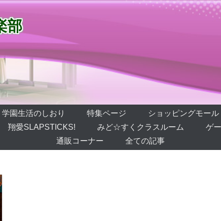
楽部
学園生活のしおり
特集ページ
ショッピングモール
翔愛SLAPSTICKS!
みど☆すくクラスルーム
ゲー
通販コーナー
全ての記事