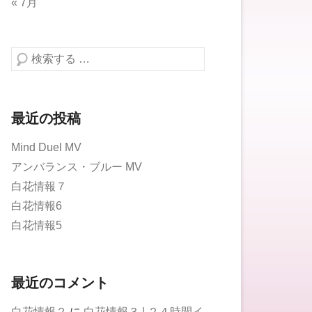
« 7月
検索する
最近の投稿
Mind Duel MV
アンバランス・ブルー MV
白花情報７
白花情報6
白花情報5
最近のコメント
白花情報２
に
白花情報３ | ２４時間イ