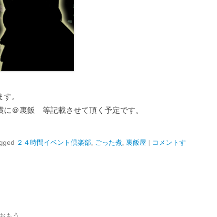
ます。
横に＠裏飯 等記載させて頂く予定です。
gged
２４時間イベント倶楽部
,
ごった煮
,
裏飯屋
|
コメントす
おもう