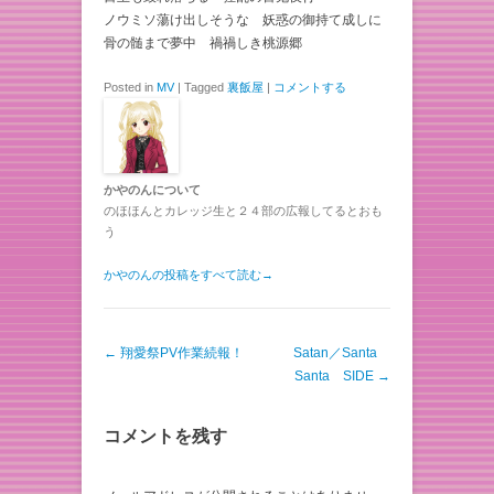
ノウミソ蕩け出しそうな 妖惑の御持て成しに
骨の髄まで夢中 禍禍しき桃源郷
Posted in
MV
|
Tagged
裏飯屋
|
コメントする
かやのんについて
のほほんとカレッジ生と２４部の広報してるとおも
う
かやのんの投稿をすべて読む
→
投稿ナビゲーション
←
翔愛祭PV作業続報！
Satan／Santa
Santa SIDE
→
コメントを残す