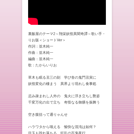
裏飯屋のテーマ2～翔栄妖怪異聞奇譚～歌い手・
りお版＜ショートVer＞
作詞：並木純一
作曲：並木純一
編曲：並木純一
歌：たからいりお
草木も眠る丑三の刻 学び舎の鬼門丑寅に
妖怪変化の棲まう 異界より現れし食事処
忌み疎まれし人外の 鬼火に浮き立ちし艶姿
千変万化の出で立ち 奇怪なる御膳を振舞う
空き腹括って通りゃんせ
ハラワタから嗤える 愉快な混沌は如何？
目玉も毀れ落ちる 狂乱の百鬼夜行