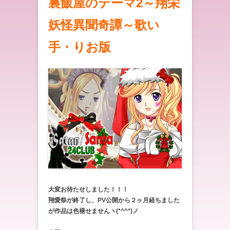
裏飯屋のテーマ2～翔栄
妖怪異聞奇譚～歌い
手・りお版
大変お待たせしました！！！
翔愛祭が終了し、PV公開から２ヶ月経ちました
が作品は色褪せませんヽ(*^^*)ノ