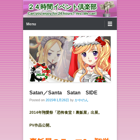
２４時間イベント倶楽部
Can you enjoy for 24 hours? Yes! We can!
第1メニュー
コンテンツへ移動
Menu
Satan／Santa Satan SIDE
Posted on
2015年1月26日
by
かやのん
2014年翔愛祭「恐怖食堂！裏飯屋」出展。
PV作品公開。