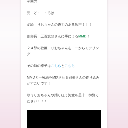
今回の
見・ど・こ・ろは
勿論 りおちゃんの迫力のある歌声！！！
副部長 五百旗頭さんに手による
MMD
！
２４部の歌姫 りおちゃんを 一からモデリン
グ！
その時の様子は
こちら
と
こちら
MMDと一枚絵をMIXさせる部長さんの作り込み
がすごいです！
歌うりおちゃんや踊り狂う河童を是非、御覧く
ださい！！！