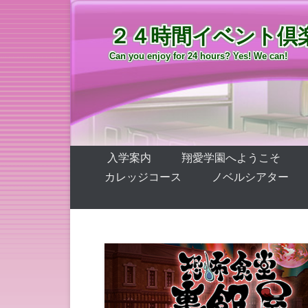
２４時間イベント倶
Can you enjoy for 24 hours? Yes! We can!
第1メニュー
コンテンツへ移動
入学案内
翔愛学園へようこそ
カレッジコース
ノベルシアター