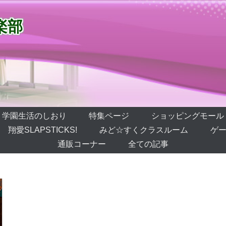
楽部
学園生活のしおり
特集ページ
ショッピングモール
翔愛SLAPSTICKS!
みど☆すくクラスルーム
ゲー
通販コーナー
全ての記事