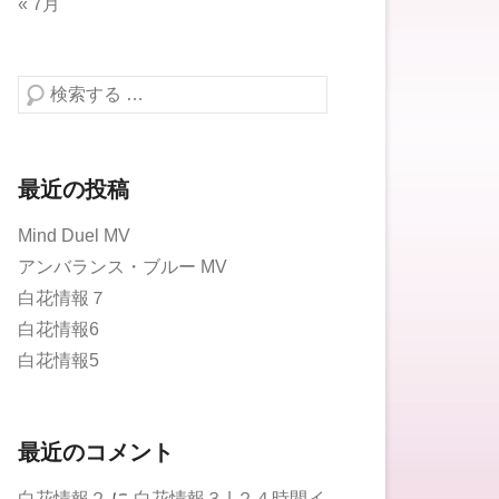
« 7月
検索する
最近の投稿
Mind Duel MV
アンバランス・ブルー MV
白花情報７
白花情報6
白花情報5
最近のコメント
白花情報２
に
白花情報３ | ２４時間イ