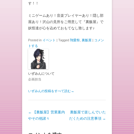
す！！
ミニゲームあり！音楽プレイヤーあり！隠し部
屋あり！沢山の見所をご用意して『裏飯屋』で
妖怪達が心を込めておもてなし致します♪
Posted in
イベント
|
Tagged
翔愛祭
,
裏飯屋
|
コメン
トする
いずみんについて
企画担当
いずみんの投稿をすべて読む
→
投稿ナビゲーション
←
【裏飯屋】営業案内
裏飯屋で楽しんでいた
やその他諸々
だくための注意事項
→