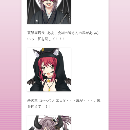
裏飯屋店長 : ああ、会場の皆さんの尻があぶな
いっ！尻を隠して！！！
茅火車 : Σ(- -ノ)ノ エェ!?・・・尻が・・・。尻
を抑えて！！！