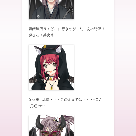
裏飯屋店長：どこに行きやがった、あの野郎！
探せっ！茅火車！
茅火車 : 店長・・・このままでは・・・(((( ;ﾟ
дﾟ))))ｱﾜﾜﾜﾜ