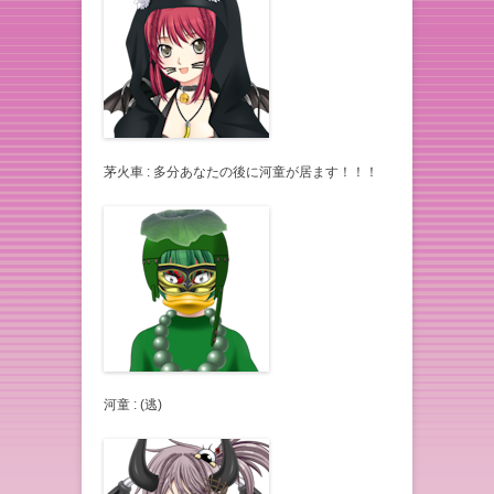
茅火車 : 多分あなたの後に河童が居ます！！！
河童 : (逃)