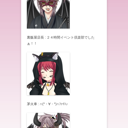
裏飯屋店長 : ２４時間イベント倶楽部でした
ぁ！！
茅火車 : ∩(*・∀・*)∩ﾌｧｲﾄ♪