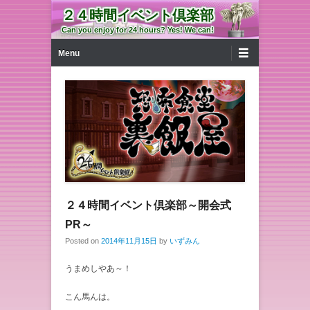
２４時間イベント倶楽部
Can you enjoy for 24 hours? Yes! We can!
第1メニュー
コンテンツへ移動
Menu
２４時間イベント倶楽部～開会式
PR～
Posted on
2014年11月15日
by
いずみん
うまめしやあ～！
こん馬んは。