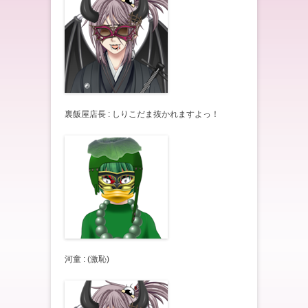
裏飯屋店長 : しりこだま抜かれますよっ！
河童 : (激恥)