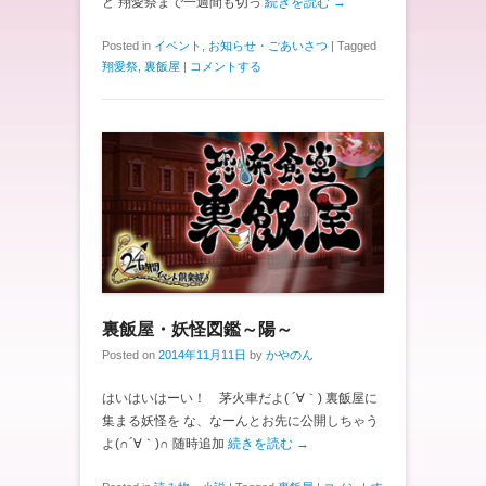
ど 翔愛祭まで一週間も切っ
続きを読む →
Posted in
イベント
,
お知らせ・ごあいさつ
|
Tagged
翔愛祭
,
裏飯屋
|
コメントする
裏飯屋・妖怪図鑑～陽～
Posted on
2014年11月11日
by
かやのん
はいはいはーい！ 茅火車だよ( ´∀｀) 裏飯屋に
集まる妖怪を な、なーんとお先に公開しちゃう
よ(∩´∀｀)∩ 随時追加
続きを読む →