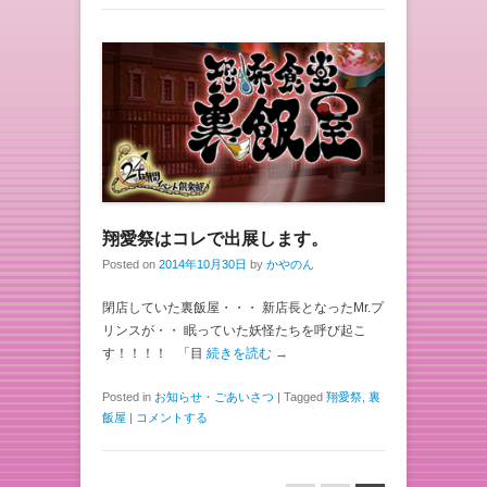
翔愛祭はコレで出展します。
Posted on
2014年10月30日
by
かやのん
閉店していた裏飯屋・・・ 新店長となったMr.プ
リンスが・・ 眠っていた妖怪たちを呼び起こ
す！！！！ 「目
続きを読む →
Posted in
お知らせ・ごあいさつ
|
Tagged
翔愛祭
,
裏
飯屋
|
コメントする