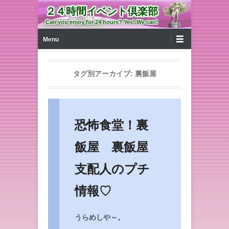
２４時間イベント倶楽部
Can you enjoy for 24 hours? Yes! We can!
第1メニュー
コンテンツへ移動
Menu
タグ別アーカイブ:
裏飯屋
恐怖食堂！裏
飯屋 裏飯屋
支配人のプチ
情報♡
うらめしや～。