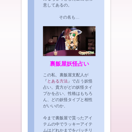
意してあるの。
その名も…
裏飯屋妖怪占い
この私、裏飯屋支配人が
『
とある方法
』で占う妖怪
占い。貴方がどの妖怪タイ
プかを占い、性格はもちろ
ん、どの妖怪タイプと相性
がいいのか、
今まで裏飯屋で貰ったアイ
テムの中でラッキーアイテ
ムはどれかまでをバッチリ