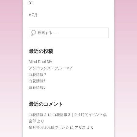
31
« 7月
検索する
最近の投稿
Mind Duel MV
アンバランス・ブルー MV
白花情報７
白花情報6
白花情報5
最近のコメント
白花情報２
に
白花情報３ | ２４時間イベント倶
楽部
より
皐月祭お疲れ様でした☆
に
アリス
より