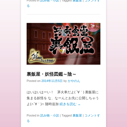
Posted in
読み物・小説
|
Tagged
裏飯屋
|
コメントす
る
裏飯屋・妖怪図鑑～陰～
Posted on
2014年11月5日
by
かやのん
はいはいはーい！ 茅火車だよ( ´∀｀) 裏飯屋に
集まる妖怪を な、なーんとお先に公開しちゃう
よ(∩´∀｀)∩ 随時追加
続きを読む →
Posted in
読み物・小説
|
Tagged
裏飯屋
|
コメントす
る