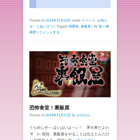
Posted on
2014年11月13日
under
イベント
,
お知ら
せ・ごあいさつ
|
Tagged
翔愛祭
,
裏飯屋
|
By
龍ヶ崎
桃華
|
コメントする
恐怖食堂！裏飯屋
Posted on
2014年11月11日
by
かやのん
うらめしや～ はいはいは～い！ 茅火車だよ(∩
´∀｀)∩ 前回、裏飯屋をやることは伝えたんだけ